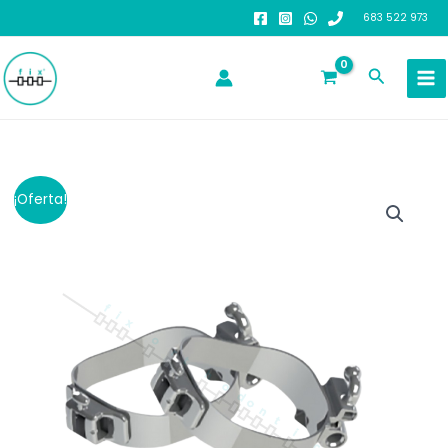
Ir
683 522 973
al
contenido
Buscar
¡Oferta!