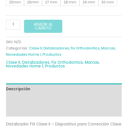
25mm
26mm
27 mm
28 mm
29 mm
30 mm
SISTEMA
AÑADIR AL
CARRITO
FIX
CLASE
SKU:
N/D
II
Categorías:
Clase II
,
Distalizadores
,
Fix Orthodontics
,
Marcas
,
SET
Novedades Home 1
,
Productos
2uds
Clase II
,
Distalizadores
,
Fix Orthodontics
,
Marcas
,
cantidad
Novedades Home 1
,
Productos
Descripción
Información adicional
Valoraciones (0)
Distalizador FIX Clase II – Dispositivo para Corrección Clase