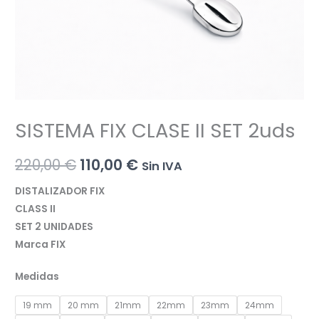
SISTEMA FIX CLASE II SET 2uds
El
El
220,00
€
110,00
€
Sin IVA
precio
precio
DISTALIZADOR FIX
CLASS II
original
actual
SET 2 UNIDADES
era:
es:
Marca FIX
220,00 €.
110,00 €.
Medidas
19 mm
20 mm
21mm
22mm
23mm
24mm