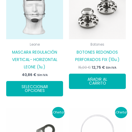
Leone
Botones
MASCARA REGULACIÓN
BOTONES REDONDOS
VERTICAL- HORIZONTAL
PERFORADOS FIX (10u.)
LEONE (1u.)
El
El
15,00
€
12,75
€
Sin IVA
precio
precio
40,86
€
Sin IVA
original
actual
AÑADIR AL
era:
es:
Este
CARRITO
15,00 €.
12,75 €.
SELECCIONAR
producto
OPCIONES
tiene
múltiples
variantes.
¡Oferta!
¡Oferta!
Las
opciones