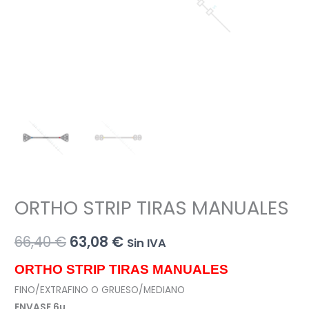
ORTHO STRIP TIRAS MANUALES
El
El
66,40
€
63,08
€
Sin IVA
precio
precio
ORTHO STRIP TIRAS MANUALES
original
actual
FINO/EXTRAFINO O GRUESO/MEDIANO
ENVASE 6u.