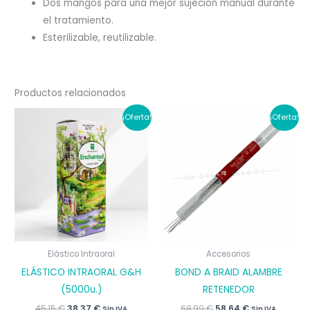
Dos mangos para una mejor sujeción manual durante
el tratamiento.
Esterilizable, reutilizable.
Productos relacionados
¡Oferta!
¡Oferta!
Elástico Intraoral
Accesorios
ELÁSTICO INTRAORAL G&H
BOND A BRAID ALAMBRE
(5000u.)
RETENEDOR
El
El
El
El
45,15
€
38,37
€
68,99
€
58,64
€
Sin IVA
Sin IVA