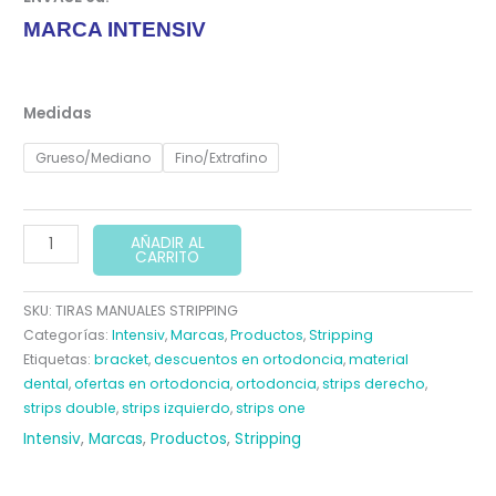
era:
es:
MARCA INTENSIV
66,40 €.
63,08 €.
Medidas
Grueso/Mediano
Fino/Extrafino
ORTHO
AÑADIR AL
CARRITO
STRIP
TIRAS
SKU:
TIRAS MANUALES STRIPPING
MANUALES
Categorías:
Intensiv
,
Marcas
,
Productos
,
Stripping
cantidad
Etiquetas:
bracket
,
descuentos en ortodoncia
,
material
dental
,
ofertas en ortodoncia
,
ortodoncia
,
strips derecho
,
strips double
,
strips izquierdo
,
strips one
Intensiv
,
Marcas
,
Productos
,
Stripping